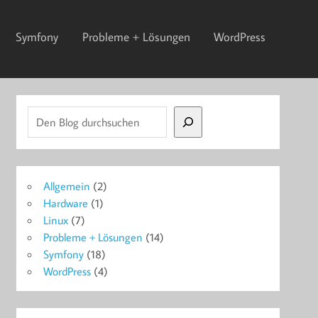
Symfony
Probleme + Lösungen
WordPress
Suchen
Allgemein
(2)
Hardware
(1)
Linux
(7)
Probleme + Lösungen
(14)
Symfony
(18)
WordPress
(4)