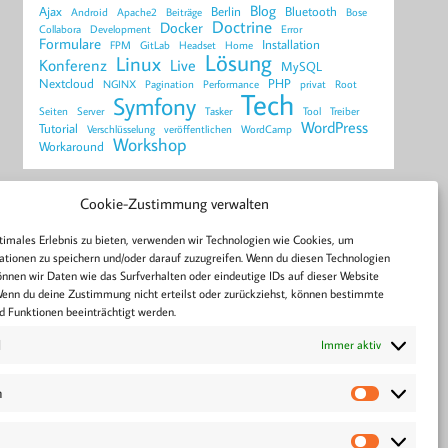
Blog
Ajax
Berlin
Bluetooth
Android
Apache2
Beiträge
Bose
Doctrine
Docker
Collabora
Development
Error
Formulare
Installation
FPM
GitLab
Headset
Home
Lösung
Linux
Konferenz
Live
MySQL
Nextcloud
PHP
NGINX
Pagination
Performance
privat
Root
Tech
Symfony
Seiten
Server
Tasker
Tool
Treiber
WordPress
Tutorial
Verschlüsselung
veröffentlichen
WordCamp
Workshop
Workaround
Cookie-Zustimmung verwalten
GitHub
timales Erlebnis zu bieten, verwenden wir Technologien wie Cookies, um
tionen zu speichern und/oder darauf zuzugreifen. Wenn du diesen Technologien
nnen wir Daten wie das Surfverhalten oder eindeutige IDs auf dieser Website
Wenn du deine Zustimmung nicht erteilst oder zurückziehst, können bestimmte
 Funktionen beeinträchtigt werden.
l
Immer aktiv
n
Statistike