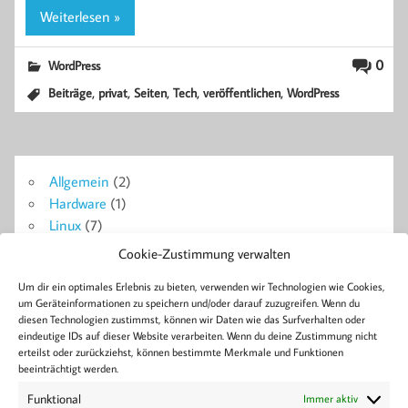
Weiterlesen »
0
WordPress
,
,
,
,
,
Beiträge
privat
Seiten
Tech
veröffentlichen
WordPress
Allgemein
(2)
Hardware
(1)
Linux
(7)
Probleme + Lösungen
(14)
Cookie-Zustimmung verwalten
Symfony
(18)
Um dir ein optimales Erlebnis zu bieten, verwenden wir Technologien wie Cookies,
WordPress
(4)
um Geräteinformationen zu speichern und/oder darauf zuzugreifen. Wenn du
diesen Technologien zustimmst, können wir Daten wie das Surfverhalten oder
eindeutige IDs auf dieser Website verarbeiten. Wenn du deine Zustimmung nicht
Blog
erteilst oder zurückziehst, können bestimmte Merkmale und Funktionen
Ajax
Berlin
Bluetooth
Android
Apache2
Beiträge
Bose
Collabora
Doctrine
Docker
Formulare
beeinträchtigt werden.
Development
Error
FPM
GitLab
Linux
Konferenz
Live
Installation
Headset
Home
Lösung
Funktional
Immer aktiv
MySQL
Nextcloud
PHP