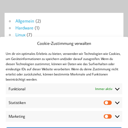
Allgemein
(2)
Hardware
(1)
Linux
(7)
Probleme + Lösungen
(14)
Cookie-Zustimmung verwalten
Symfony
(18)
Um dir ein optimales Erlebnis zu bieten, verwenden wir Technologien wie Cookies,
WordPress
(4)
um Geräteinformationen zu speichern und/oder darauf zuzugreifen. Wenn du
diesen Technologien zustimmst, können wir Daten wie das Surfverhalten oder
eindeutige IDs auf dieser Website verarbeiten. Wenn du deine Zustimmung nicht
Blog
erteilst oder zurückziehst, können bestimmte Merkmale und Funktionen
Ajax
Berlin
Bluetooth
Android
Apache2
Beiträge
Bose
Collabora
Doctrine
Docker
Formulare
beeinträchtigt werden.
Development
Error
FPM
GitLab
Linux
Konferenz
Live
Installation
Headset
Home
Lösung
Funktional
Immer aktiv
MySQL
Nextcloud
PHP
NGINX
Pagination
Performance
Tech
Symfony
privat
Root
Seiten
Server
Tasker
Tool
Statistiken
WordPress
Statisti
Tutorial
Treiber
Verschlüsselung
veröffentlichen
WordCamp
Workshop
Workaround
Marketing
Marketi