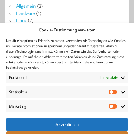
Allgemein
(2)
Hardware
(1)
Linux
(7)
Probleme + Lösungen
(14)
Cookie-Zustimmung verwalten
Symfony
(18)
Um dir ein optimales Erlebnis zu bieten, verwenden wir Technologien wie Cookies,
WordPress
(4)
um Geräteinformationen zu speichern und/oder darauf zuzugreifen. Wenn du
diesen Technologien zustimmst, können wir Daten wie das Surfverhalten oder
eindeutige IDs auf dieser Website verarbeiten. Wenn du deine Zustimmung nicht
Blog
erteilst oder zurückziehst, können bestimmte Merkmale und Funktionen
Ajax
Berlin
Bluetooth
Android
Apache2
Beiträge
Bose
Collabora
Doctrine
Docker
Formulare
beeinträchtigt werden.
Development
Error
FPM
GitLab
Linux
Konferenz
Live
Installation
Headset
Home
Lösung
Funktional
Immer aktiv
MySQL
Nextcloud
PHP
NGINX
Pagination
Performance
Tech
Symfony
privat
Root
Seiten
Server
Tasker
Tool
Statistiken
WordPress
Statisti
Tutorial
Treiber
Verschlüsselung
veröffentlichen
WordCamp
Workshop
Workaround
Marketing
Marketi
GitHub
Akzeptieren