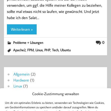
verwenden, um ggf. die Hilfe meiner Kollegen zu beziehen,
sollte mal etwas nicht so laufen, wie gewünscht. Und jetzt
habe ich den Salat…
Weiterlesen »
0
Probleme + Lösungen
,
,
,
,
,
Apache2
FPM
Linux
PHP
Tech
Ubuntu
Allgemein
(2)
Hardware
(1)
Linux
(7)
Probleme + Lösungen
(14)
Cookie-Zustimmung verwalten
Symfony
(18)
Um dir ein optimales Erlebnis zu bieten, verwenden wir Technologien wie Cookies,
WordPress
(4)
um Geräteinformationen zu speichern und/oder darauf zuzugreifen. Wenn du