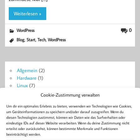
Weiterlesen »
0
WordPress
,
,
,
Blog
Start
Tech
WordPress
Allgemein
(2)
Hardware
(1)
Linux
(7)
Probleme + Lösungen
(14)
Cookie-Zustimmung verwalten
Symfony
(18)
Um dir ein optimales Erlebnis zu bieten, verwenden wir Technologien wie Cookies,
WordPress
(4)
um Geräteinformationen zu speichern und/oder darauf zuzugreifen. Wenn du
diesen Technologien zustimmst, können wir Daten wie das Surfverhalten oder
eindeutige IDs auf dieser Website verarbeiten. Wenn du deine Zustimmung nicht
Blog
erteilst oder zurückziehst, können bestimmte Merkmale und Funktionen
Ajax
Berlin
Bluetooth
Android
Apache2
Beiträge
Bose
Collabora
Doctrine
Docker
Formulare
beeinträchtigt werden.
Development
Error
FPM
GitLab
Linux