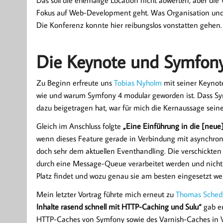
Das soll die ehemalige Location nicht abwerten, aber di
Fokus auf Web-Development geht. Was Organisation und Ve
Die Konferenz konnte hier reibungslos vonstatten gehen.
Die Keynote und Symfony
Zu Beginn erfreute uns
Tobias Nyholm
mit seiner Keyno
wie und warum Symfony 4 modular geworden ist. Dass Sy
dazu beigetragen hat, war für mich die Kernaussage seine
Gleich im Anschluss folgte
„Eine Einführung in die [ne
wenn dieses Feature gerade in Verbindung mit asynchron
doch sehr dem aktuellen Eventhandling. Die verschickte
durch eine Message-Queue verarbeitet werden und nich
Platz findet und wozu genau sie am besten eingesetzt we
Mein letzter Vortrag führte mich erneut zu
Thomas Sched
Inhalte rasend schnell mit HTTP-Caching und Sulu“
gab er
HTTP-Caches von Symfony sowie des Varnish-Caches in Ve