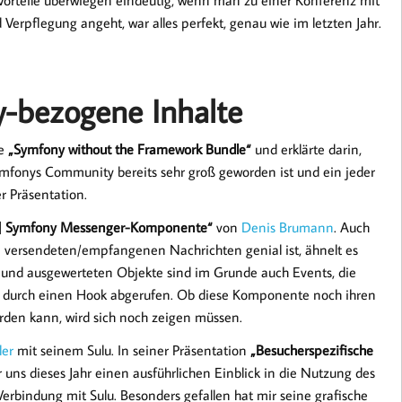
e Vorteile überwiegen eindeutig, wenn man zu einer Konferenz mit
rpflegung angeht, war alles perfekt, genau wie im letzten Jahr.
-bezogene Inhalte
te
„Symfony without the Framework Bundle“
und erklärte darin,
mfonys Community bereits sehr groß geworden ist und ein jeder
r Präsentation.
ue] Symfony Messenger-Komponente“
von
Denis Brumann
. Auch
 versendeten/empfangenen Nachrichten genial ist, ähnelt es
n und ausgewerteten Objekte sind im Grunde auch Events, die
t durch einen Hook abgerufen. Ob diese Komponente noch ihren
rden kann, wird sich noch zeigen müssen.
ler
mit seinem Sulu. In seiner Präsentation
„Besucherspezifische
 uns dieses Jahr einen ausführlichen Einblick in die Nutzung des
rbindung mit Sulu. Besonders gefallen hat mir seine grafische