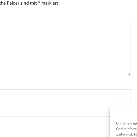
iche Felder sind mit
*
markiert
Um dir ein op
Geräteinforma
zustimmst, kö