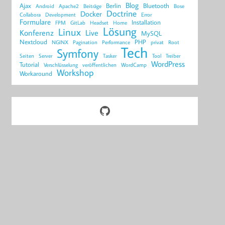
Blog
Ajax
Berlin
Bluetooth
Android
Apache2
Beiträge
Bose
Doctrine
Docker
Collabora
Development
Error
Formulare
Installation
FPM
GitLab
Headset
Home
Lösung
Linux
Konferenz
Live
MySQL
Nextcloud
PHP
NGINX
Pagination
Performance
privat
Root
Tech
Symfony
Seiten
Server
Tasker
Tool
Treiber
WordPress
Tutorial
Verschlüsselung
veröffentlichen
WordCamp
Workshop
Workaround
GitHub