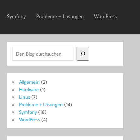
Symfony
Probleme + Lösungen
WordPress
Suchen
Allgemein
(2)
Hardware
(1)
Linux
(7)
Probleme + Lösungen
(14)
Symfony
(18)
WordPress
(4)