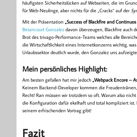
häufigsten Sicherheitslücken auf Webseiten, die im Gru
für Web-Neulinge, aber nichts für die „Cracks“ auf der
Sy
Mit der Präsentation
„Success of Blackfire and Continuo
Betancourt Gonzalez
davon überzeugen, Blackfire auch de
Brot des trivago-Performance-Teams welches alle Bereiche 
die Wirtschaftlichkeit eines Internetkonzerns wichtig, 
Urlaubssektor deutlich wurde, den Gonzalez uns aufzeigte
Mein persönliches Highlight:
Am besten gefallen hat mir jedoch
„Webpack Encore – As
Keinem Backend-Developer kommen die Freudentränen, 
Recht! Ran müssen wir trotzdem so oft. Warum also nic
die Konfiguration dafür ekelhaft und total kompliziert is
seinem erfrischenden Vortrag gibt!
Fazit