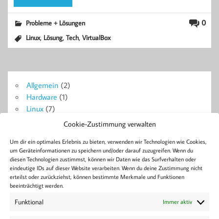
0
Probleme + Lösungen
,
,
,
Linux
Lösung
Tech
VirtualBox
Allgemein
(2)
Hardware
(1)
Linux
(7)
Probleme + Lösungen
(14)
Cookie-Zustimmung verwalten
Symfony
(18)
Um dir ein optimales Erlebnis zu bieten, verwenden wir Technologien wie Cookies,
WordPress
(4)
um Geräteinformationen zu speichern und/oder darauf zuzugreifen. Wenn du
diesen Technologien zustimmst, können wir Daten wie das Surfverhalten oder
eindeutige IDs auf dieser Website verarbeiten. Wenn du deine Zustimmung nicht
Blog
erteilst oder zurückziehst, können bestimmte Merkmale und Funktionen
Ajax
Berlin
Bluetooth
Android
Apache2
Beiträge
Bose
Collabora
Doctrine
Docker
Formulare
beeinträchtigt werden.
Development
Error
FPM
GitLab
Linux
Konferenz
Live
Installation
Headset
Home
Lösung
Funktional
Immer aktiv
MySQL
Nextcloud
PHP
NGINX
Pagination
Performance
Tech
Symfony