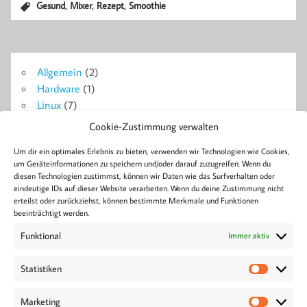
,
,
,
Gesund
Mixer
Rezept
Smoothie
Allgemein
(2)
Hardware
(1)
Linux
(7)
Probleme + Lösungen
(14)
Cookie-Zustimmung verwalten
Symfony
(18)
Um dir ein optimales Erlebnis zu bieten, verwenden wir Technologien wie Cookies,
WordPress
(4)
um Geräteinformationen zu speichern und/oder darauf zuzugreifen. Wenn du
diesen Technologien zustimmst, können wir Daten wie das Surfverhalten oder
eindeutige IDs auf dieser Website verarbeiten. Wenn du deine Zustimmung nicht
Blog
erteilst oder zurückziehst, können bestimmte Merkmale und Funktionen
Ajax
Berlin
Bluetooth
Android
Apache2
Beiträge
Bose
Collabora
Doctrine
Docker
Formulare
beeinträchtigt werden.
Development
Error
FPM
GitLab
Linux
Konferenz
Live
Installation
Headset
Home
Lösung
Funktional
Immer aktiv
MySQL
Nextcloud
PHP
NGINX
Pagination
Performance
Tech
Symfony
privat
Root
Seiten
Server
Tasker
Tool
Statistiken
WordPress
Statisti
Tutorial
Treiber
Verschlüsselung
veröffentlichen
WordCamp
Workshop
Workaround
Marketing
Marketi