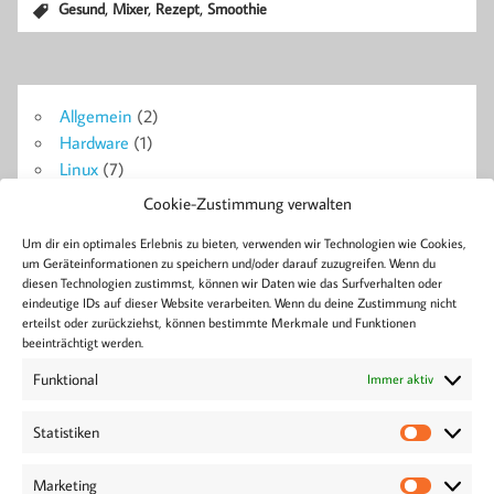
,
,
,
Gesund
Mixer
Rezept
Smoothie
Allgemein
(2)
Hardware
(1)
Linux
(7)
Probleme + Lösungen
(14)
Cookie-Zustimmung verwalten
Symfony
(18)
Um dir ein optimales Erlebnis zu bieten, verwenden wir Technologien wie Cookies,
WordPress
(4)
um Geräteinformationen zu speichern und/oder darauf zuzugreifen. Wenn du
diesen Technologien zustimmst, können wir Daten wie das Surfverhalten oder
eindeutige IDs auf dieser Website verarbeiten. Wenn du deine Zustimmung nicht
Blog
erteilst oder zurückziehst, können bestimmte Merkmale und Funktionen
Ajax
Berlin
Bluetooth
Android
Apache2
Beiträge
Bose
Collabora
Doctrine
Docker
Formulare
beeinträchtigt werden.
Development
Error
FPM
GitLab
Linux
Konferenz
Live
Installation
Headset
Home
Lösung
Funktional
Immer aktiv
MySQL
Nextcloud
PHP
NGINX
Pagination
Performance
Tech
Symfony
privat
Root
Seiten
Server
Tasker
Tool
Statistiken
WordPress
Statisti
Tutorial
Treiber
Verschlüsselung
veröffentlichen
WordCamp
Workshop
Workaround
Marketing
Marketi